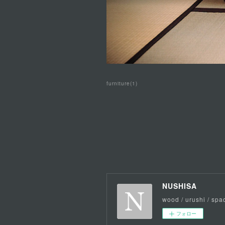
furniture
(
1
)
NUSHISA
wood / urushi / spac
フォロー